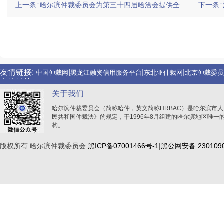
上一条↑哈尔滨仲裁委员会为第三十四届哈洽会提供全...
下一条↑
友情链接:
|
|
|
|
成都仲裁委员会
沈阳仲裁委员会
青岛仲裁委员会
宁波仲裁委员会
友情链接:
|
|
|
中国仲裁网
黑龙江融资信用服务平台
东北亚仲裁网
北京仲裁委员
友情链接:
|
|
|
|
成都仲裁委员会
沈阳仲裁委员会
青岛仲裁委员会
宁波仲裁委员会
友情链接:
|
|
|
中国仲裁网
黑龙江融资信用服务平台
东北亚仲裁网
北京仲裁委员
关于我们
哈尔滨仲裁委员会（简称哈仲，英文简称HRBAC）是哈尔滨市
民共和国仲裁法》的规定，于1996年8月组建的哈尔滨地区唯一
构。
版权所有 哈尔滨仲裁委员会
黑ICP备07001466号-1
|
黑公网安备 2301090