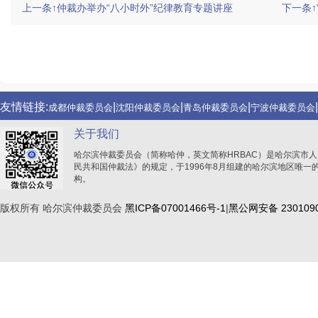
上一条↑仲裁办举办“八小时外”纪律教育专题讲座
下一条↑
友情链接:
|
|
|
|
成都仲裁委员会
沈阳仲裁委员会
青岛仲裁委员会
宁波仲裁委员会
友情链接:
|
|
|
中国仲裁网
黑龙江融资信用服务平台
东北亚仲裁网
北京仲裁委员
友情链接:
|
|
|
|
成都仲裁委员会
沈阳仲裁委员会
青岛仲裁委员会
宁波仲裁委员会
友情链接:
|
|
|
中国仲裁网
黑龙江融资信用服务平台
东北亚仲裁网
北京仲裁委员
关于我们
哈尔滨仲裁委员会（简称哈仲，英文简称HRBAC）是哈尔滨市
民共和国仲裁法》的规定，于1996年8月组建的哈尔滨地区唯一
构。
版权所有 哈尔滨仲裁委员会
黑ICP备07001466号-1
|
黑公网安备 2301090