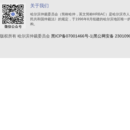
友情链接:
|
|
|
中国仲裁网
黑龙江融资信用服务平台
东北亚仲裁网
北京仲裁委员
关于我们
哈尔滨仲裁委员会（简称哈仲，英文简称HRBAC）是哈尔滨市
民共和国仲裁法》的规定，于1996年8月组建的哈尔滨地区唯一
构。
版权所有 哈尔滨仲裁委员会
黑ICP备07001466号-1
|
黑公网安备 2301090