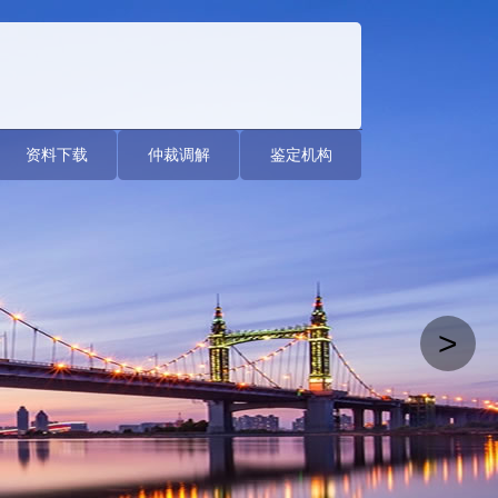
资料下载
仲裁调解
鉴定机构
>