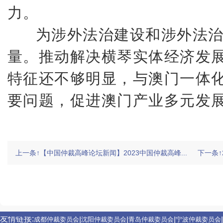
力。
为涉外法治建设和涉外法治
量。推动解决横琴实体经济发
特征还不够明显，与澳门一体
要问题，促进澳门产业多元发
上一条↑【中国仲裁高峰论坛新闻】2023中国仲裁高峰...
下一条↑
友情链接:
|
|
|
|
成都仲裁委员会
沈阳仲裁委员会
青岛仲裁委员会
宁波仲裁委员会
友情链接:
|
|
|
中国仲裁网
黑龙江融资信用服务平台
东北亚仲裁网
北京仲裁委员
友情链接:
|
|
|
|
成都仲裁委员会
沈阳仲裁委员会
青岛仲裁委员会
宁波仲裁委员会